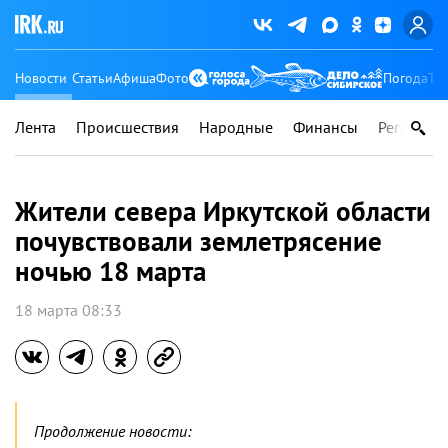
Новости
Статьи
Афиша
Фото
Погода
Ту
Лента
Происшествия
Народные
Финансы
Регионы
Жители севера Иркутской области
почувствовали землетрясение
ночью 18 марта
18 марта 08:33
Продолжение новости: