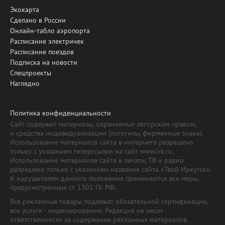
Экокарта
Сделано в России
Онлайн-табло аэропорта
Расписание электричек
Расписание поездов
Подписка на новости
Спецпроекты
Наглядно
Политика конфиденциальности
Сайт содержит материалы, охраняемые авторским правом,
и средства индивидуализации (логотипы, фирменные знаки).
Использование материалов сайта в интернете разрешено
только с указанием гиперссылки на сайт www.irk.ru.
Использование материалов сайта в печати, ТВ и радио
разрешено только с указанием названия сайта «Твой Иркутск».
К нарушителям данного положения применяются все меры,
предусмотренные ст. 1301 ГК РФ.
Все рекламные товары подлежат обязательной сертификации,
все услуги - лицензированию. Редакция не несет
ответственности за содержание рекламных материалов.