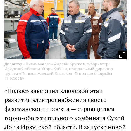
Директор «Витимэнерго» Андрей Круглов, губернатор
Иркутской области Игорь Кобзев, генеральный директор
группы «Полюс» Алексей Востоков. Фото пресс-службы
«Полюса»
«Полюс» завершил ключевой этап
развития электроснабжения своего
флагманского проекта — строящегося
горно-обогатительного комбината Сухой
Лог в Иркутской области. В запуске новой