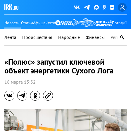
Новости
Статьи
Афиша
Фото
Погода
Ту
Лента
Происшествия
Народные
Финансы
Регионы
«Полюс» запустил ключевой
объект энергетики Сухого Лога
18 марта 15:32