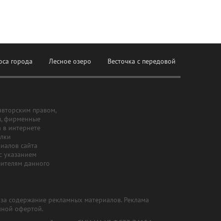
оса города
Лесное озеро
Весточка с передовой
авторским правом,
ы, фирменные
а в интернете
ылки
риалов сайта
с указанием
шителям данного
и за содержание рекламных материалов. Реклама
чной офертой.