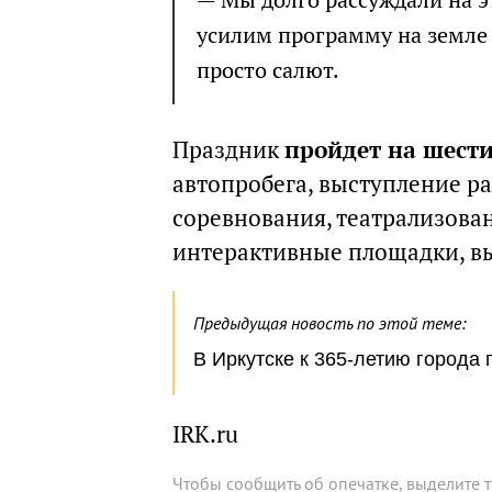
— Мы долго рассуждали на э
усилим программу на земле 
просто салют.
Праздник
пройдет на шест
автопробега, выступление р
соревнования, театрализова
интерактивные площадки, в
Предыдущая новость по этой теме:
В Иркутске к 365-летию города
IRK.ru
Чтобы сообщить об опечатке, выделите 