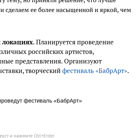
ту тему, но приняли решение, что лучше
и сделаем ее более насыщенной и яркой, чем
и локациях
. Планируется проведение
азличных российских артистов,
нные представления. Организуют
ыставки, творческий
фестиваль «БабрАрт»
.
 проведут фестиваль «БабрАрт»
текст и нажмите
Ctrl
+
Enter