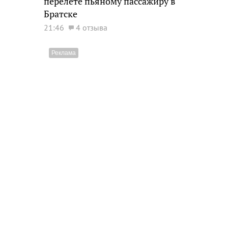
перелете пьяному пассажиру в
Братске
21:46
4 отзыва