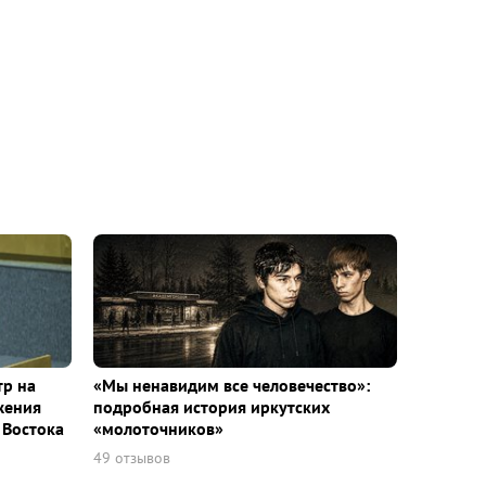
тр на
«Мы ненавидим все человечество»:
жения
подробная история иркутских
 Востока
«молоточников»
49 отзывов