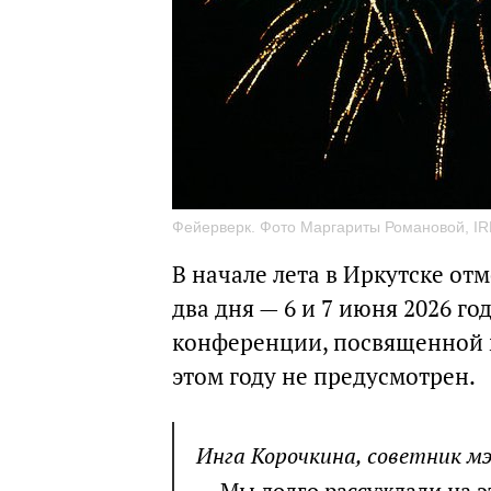
Фейерверк. Фото Маргариты Романовой, IR
В начале лета в Иркутске от
два дня — 6 и 7 июня 2026 го
конференции, посвященной 
этом году не предусмотрен.
Инга Корочкина, советник мэ