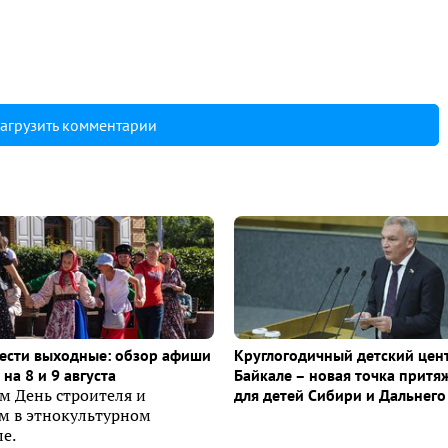
агрузить комментарии
ести выходные: обзор афиши
Круглогодичный детский цен
на 8 и 9 августа
Байкале – новая точка притя
м День строителя и
для детей Сибири и Дальнего
ем в этнокультурном
е.