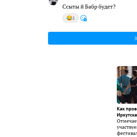
Ссыты й Бабр будет?
1
З
Как пров
Иркутска 
Отмечае
участву
фестивал