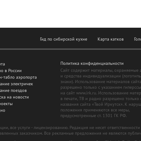
Гид по сибирской кухне
Карта катков
Гол
Политика конфиденциальности
рта
Сайт содержит материалы, охраняемые 
о в России
и средства индивидуализации (логотип
н-табло аэропорта
знаки). Использование материалов сайт
ание электричек
разрешено только с указанием гиперсс
сание поездов
на сайт www.irk.ru. Использование мате
ска на новости
в печати, ТВ и радио разрешено только 
роекты
названия сайта «Твой Иркутск». К нару
положения применяются все меры,
дно
предусмотренные ст. 1301 ГК РФ.
ии, все услуги - лицензированию. Редакция не несет ответственност
тавленных заказчиком. Все рекламные предложения не являются публи