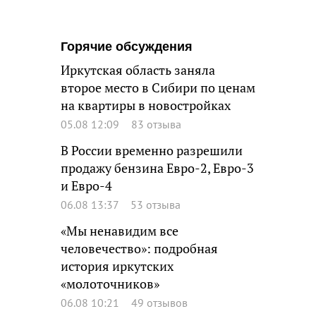
Горячие обсуждения
Иркутская область заняла
второе место в Сибири по ценам
на квартиры в новостройках
05.08 12:09
83 отзыва
В России временно разрешили
продажу бензина Евро-2, Евро-3
и Евро-4
06.08 13:37
53 отзыва
«Мы ненавидим все
человечество»: подробная
история иркутских
«молоточников»
06.08 10:21
49 отзывов