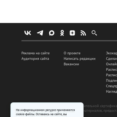
Реклама на сайте
О проекте
Экока
Аудитория сайта
Написать редакции
Сделан
Вакансии
Онлай
Распис
Распи
Подпи
Спецп
Нагля
Все рекламные товары подлежат обязательной сертификац
На информационном ресурсе применяются
изготовлена и размещена на основе материалов, предос
cookie-файлы. Оставаясь на сайте, вы