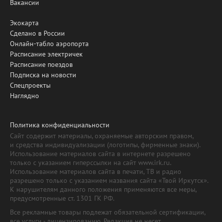
Вакансии
Экокарта
Сделано в России
Онлайн-табло аэропорта
Расписание электричек
Расписание поездов
Подписка на новости
Спецпроекты
Наглядно
Политика конфиденциальности
Сайт содержит материалы, охраняемые авторским правом,
и средства индивидуализации (логотипы, фирменные знаки).
Использование материалов сайта в интернете разрешено
только с указанием гиперссылки на сайт www.irk.ru.
Использование материалов сайта в печати, ТВ и радио
разрешено только с указанием названия сайта «Твой Иркутск».
К нарушителям данного положения применяются все меры,
предусмотренные ст. 1301 ГК РФ.
Все рекламные товары подлежат обязательной сертификации,
все услуги - лицензированию. Редакция не несет