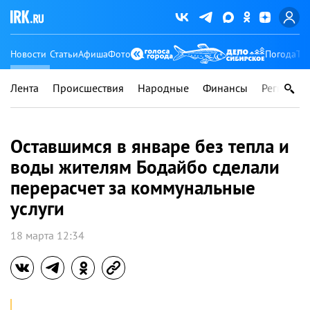
Новости
Статьи
Афиша
Фото
Погода
Ту
Лента
Происшествия
Народные
Финансы
Регионы
Оставшимся в январе без тепла и
воды жителям Бодайбо сделали
перерасчет за коммунальные
услуги
18 марта 12:34