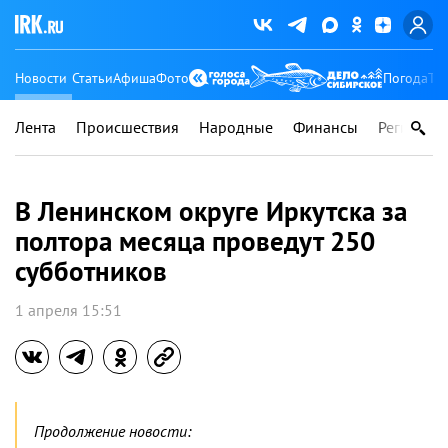
Новости
Статьи
Афиша
Фото
Погода
Ту
Лента
Происшествия
Народные
Финансы
Регионы
В Ленинском округе Иркутска за
полтора месяца проведут 250
субботников
1 апреля 15:51
Продолжение новости: