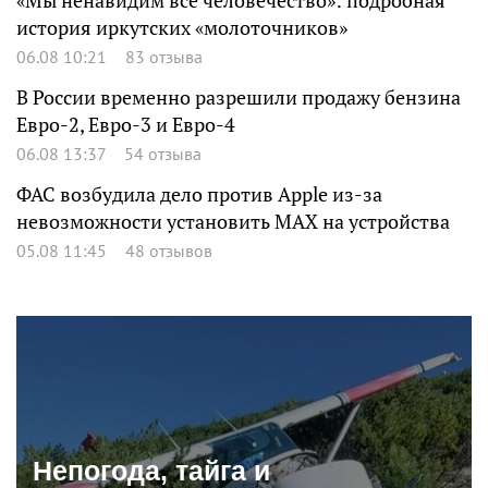
«Мы ненавидим все человечество»: подробная
история иркутских «молоточников»
06.08 10:21
83 отзыва
В России временно разрешили продажу бензина
Евро-2, Евро-3 и Евро-4
06.08 13:37
54 отзыва
ФАС возбудила дело против Apple из-за
невозможности установить MAX на устройства
05.08 11:45
48 отзывов
Непогода, тайга и