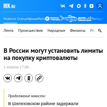
Новости
Статьи
Афиша
Фото
Погода
Ту
Лента
Происшествия
Народные
Финансы
Регионы
В России могут установить лимиты
на покупку криптовалюты
1 апреля 17:06
Продолжение новости:
В Шелеховском районе задержали