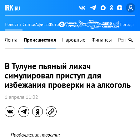
Новости
Статьи
Афиша
Фото
Погода
Ту
Лента
Происшествия
Народные
Финансы
Регионы
В Тулуне пьяный лихач
симулировал приступ для
избежания проверки на алкоголь
1 апреля 11:02
Продолжение новости: