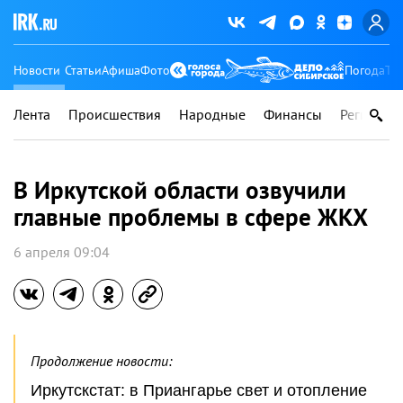
Новости
Статьи
Афиша
Фото
Погода
Ту
Лента
Происшествия
Народные
Финансы
Регионы
В Иркутской области озвучили
главные проблемы в сфере ЖКХ
6 апреля 09:04
Продолжение новости:
Иркутскстат: в Приангарье свет и отопление