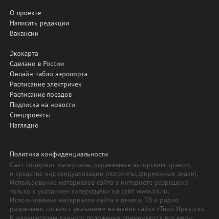
О проекте
Написать редакции
Вакансии
Экокарта
Сделано в России
Онлайн-табло аэропорта
Расписание электричек
Расписание поездов
Подписка на новости
Спецпроекты
Наглядно
Политика конфиденциальности
Сайт содержит материалы, охраняемые авторским правом,
и средства индивидуализации (логотипы, фирменные знаки).
Использование материалов сайта в интернете разрешено
только с указанием гиперссылки на сайт www.irk.ru.
Использование материалов сайта в печати, ТВ и радио
разрешено только с указанием названия сайта «Твой Иркутск».
К нарушителям данного положения применяются все меры,