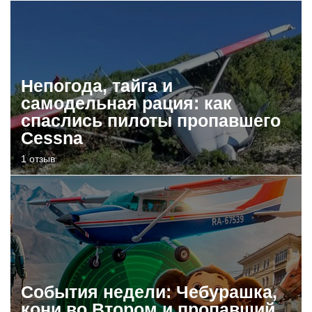
Непогода, тайга и
самодельная рация: как
спаслись пилоты пропавшего
Cessna
1 отзыв
События недели: Чебурашка,
кони во Втором и пропавший