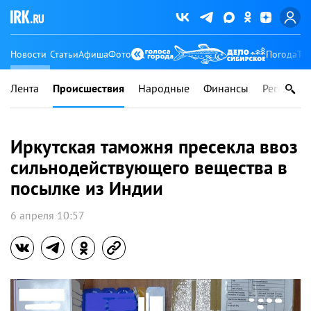
Новости
Статьи
Афиша
Фото
Погода
Ту
Лента
Происшествия
Народные
Финансы
Регионы
Иркутская таможня пресекла ввоз
сильнодействующего вещества в
посылке из Индии
6 апреля 10:57