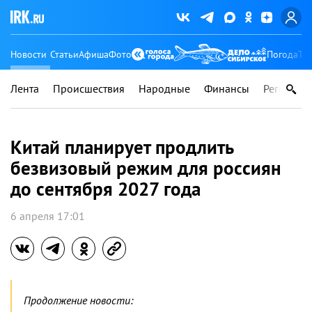
Новости
Статьи
Афиша
Фото
Погода
Ту
Лента
Происшествия
Народные
Финансы
Регионы
Китай планирует продлить
безвизовый режим для россиян
до сентября 2027 года
6 апреля 17:01
Продолжение новости: