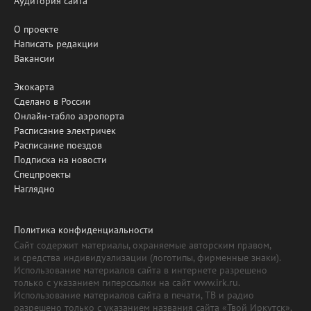
Аудитория сайта
О проекте
Написать редакции
Вакансии
Экокарта
Сделано в России
Онлайн-табло аэропорта
Расписание электричек
Расписание поездов
Подписка на новости
Спецпроекты
Наглядно
Политика конфиденциальности
Сайт содержит материалы, охраняемые авторским правом,
и средства индивидуализации (логотипы, фирменные знаки).
Использование материалов сайта в интернете разрешено
только с указанием гиперссылки на сайт www.irk.ru.
Использование материалов сайта в печати, ТВ и радио
разрешено только с указанием названия сайта «Твой Иркутск».