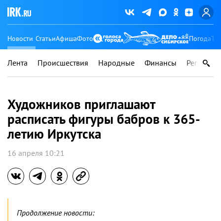
Новости
Статьи
Афиша
Фото
Погода
Ту
Лента
Происшествия
Народные
Финансы
Регионы
Художников приглашают
расписать фигуры бабров к 365-
летию Иркутска
16 апреля 10:21
Продолжение новости: