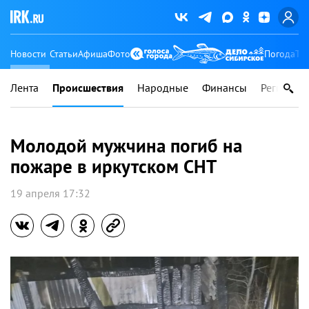
Новости
Статьи
Афиша
Фото
Погода
Ту
Лента
Происшествия
Народные
Финансы
Регионы
Молодой мужчина погиб на
пожаре в иркутском СНТ
19 апреля 17:32