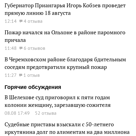
Губернатор Приангарья Игорь Кобзев проведет
прямую линию 18 августа
12:14
4 отзыва
Пожар начался на Ольхоне в районе паромного
причала
11:48
6 отзывов
В Черемховском районе благодаря бдительным
соседям предотвратили крупный пожар
11:27
1 отзыв
Горячие обсуждения
В Шелехове суд приговорил к пяти годам
колонии женщину, зарезавшую сожителя
08.08 17:49
52 отзыва
Судебные приставы взыскали с 50-летнего
иркутянина долг по алиментам на два миллиона