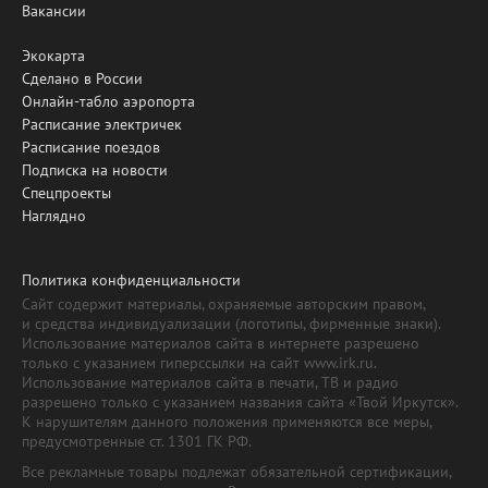
Вакансии
Экокарта
Сделано в России
Онлайн-табло аэропорта
Расписание электричек
Расписание поездов
Подписка на новости
Спецпроекты
Наглядно
Политика конфиденциальности
Сайт содержит материалы, охраняемые авторским правом,
и средства индивидуализации (логотипы, фирменные знаки).
Использование материалов сайта в интернете разрешено
только с указанием гиперссылки на сайт www.irk.ru.
Использование материалов сайта в печати, ТВ и радио
разрешено только с указанием названия сайта «Твой Иркутск».
К нарушителям данного положения применяются все меры,
предусмотренные ст. 1301 ГК РФ.
Все рекламные товары подлежат обязательной сертификации,