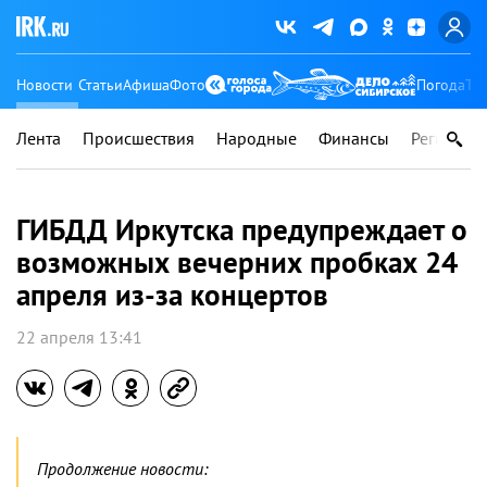
Новости
Статьи
Афиша
Фото
Погода
Ту
Лента
Происшествия
Народные
Финансы
Регионы
ГИБДД Иркутска предупреждает о
возможных вечерних пробках 24
апреля из-за концертов
22 апреля 13:41
Продолжение новости: