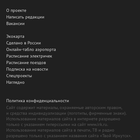
О проекте
Написать редакции
Вакансии
Экокарта
Сделано в России
Онлайн-табло аэропорта
Расписание электричек
Расписание поездов
Подписка на новости
Спецпроекты
Наглядно
Политика конфиденциальности
Сайт содержит материалы, охраняемые авторским правом,
и средства индивидуализации (логотипы, фирменные знаки).
Использование материалов сайта в интернете разрешено
только с указанием гиперссылки на сайт www.irk.ru.
Использование материалов сайта в печати, ТВ и радио
разрешено только с указанием названия сайта «Твой Иркутск».