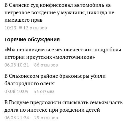
В Саянске суд конфисковал автомобиль за
нетрезвое вождение у мужчины, никогда не
имевшего прав
10:29
12 отзывов
Горячие обсуждения
«Мы ненавидим все человечество»: подробная
история иркутских «молоточников»
06.08 10:21
86 отзывов
В Ольхонском районе браконьеры убили
благородного оленя
07.08 10:09
33 отзыва
В Госдуме предложили списывать семьям часть
долга по ипотеке при рождении детей
06.08 21:24
29 отзывов