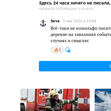
Здесь 24 часа ничего не писал
правила публикации отзывов
farva
5 мая 2026 в 14:04
Всё-таки не комильфо писать 
деревне на завалинке событи
случаях и смыслах
3
З