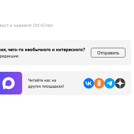
текст и нажмите
Ctrl
+
Enter
ия, чего-то необычного и интересного?
Отправить
 редакцию
Читайте нас на
других площадках!