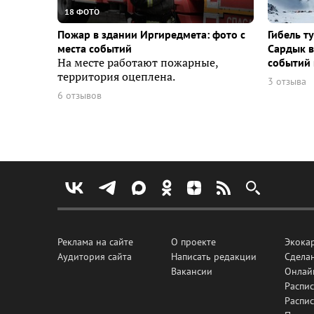
18 ФОТО
Пожар в здании Иргиредмета: фото с
Гибель т
места событий
Сардык в
На месте работают пожарные,
событий 
территория оцеплена.
3 отзыва
6 отзывов
Реклама на сайте
О проекте
Экока
Аудитория сайта
Написать редакции
Сделан
Вакансии
Онлай
Распис
Распи