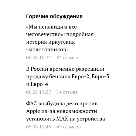
Горячие обсуждения
«Мы ненавидим все
человечество»: подробная
история иркутских
«молоточников»
06.08 10:21
84 отзыва
В России временно разрешили
продажу бензина Евро-2, Евро-3
и Евро-4
06.08 13:37
54 отзыва
ФАС возбудила дело против
Apple из-за невозможности
установить MAX на устройства
05.08 11:45
49 отзывов