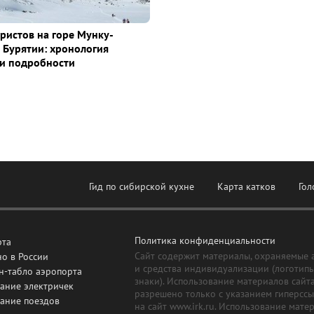
уристов на горе Мунку-
 Бурятии: хронология
и подробности
Гид по сибирской кухне
Карта катков
Гол
Политика конфиденциальности
рта
Сайт содержит материалы, охраняемые 
о в России
и средства индивидуализации (логотип
н-табло аэропорта
знаки). Использование материалов сайт
ание электричек
разрешено только с указанием гиперсс
сание поездов
на сайт www.irk.ru. Использование мате