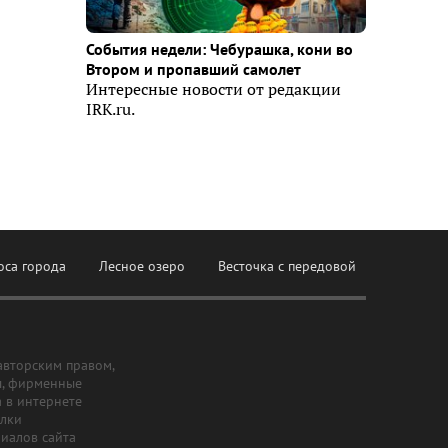
События недели: Чебурашка, кони во
Втором и пропавший самолет
Интересные новости от редакции
IRK.ru.
оса города
Лесное озеро
Весточка с передовой
авторским правом,
ы, фирменные
а в интернете
ылки
риалов сайта