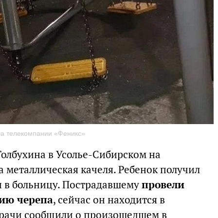
ла телекомпании «Феникс»
 Толбухина в Усолье-Сибирском на
а металлическая качеля. Ребенок получил
и в больницу. Пострадавшему
провели
ию черепа
, сейчас он находится в
Врачи сообщили о произошедшем в