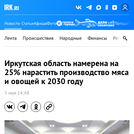
Новости
Статьи
Афиша
Фото
Погода
Ту
Лента
Происшествия
Народные
Финансы
Регионы
Иркутская область намерена на
25% нарастить производство мяса
и овощей к 2030 году
5 мая 14:48