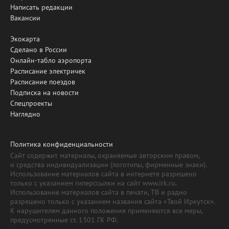
Написать редакции
Вакансии
Экокарта
Сделано в России
Онлайн-табло аэропорта
Расписание электричек
Расписание поездов
Подписка на новости
Спецпроекты
Наглядно
Политика конфиденциальности
Сайт содержит материалы, охраняемые авторским правом,
и средства индивидуализации (логотипы, фирменные знаки).
Использование материалов сайта в интернете разрешено
только с указанием гиперссылки на сайт www.irk.ru.
Использование материалов сайта в печати, ТВ и радио
разрешено только с указанием названия сайта «Твой Иркутск».
К нарушителям данного положения применяются все меры,
предусмотренные ст. 1301 ГК РФ.