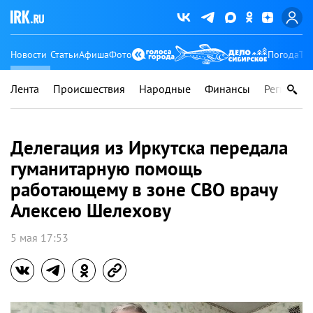
Новости
Статьи
Афиша
Фото
Погода
Ту
Лента
Происшествия
Народные
Финансы
Регионы
Делегация из Иркутска передала
гуманитарную помощь
работающему в зоне СВО врачу
Алексею Шелехову
5 мая 17:53