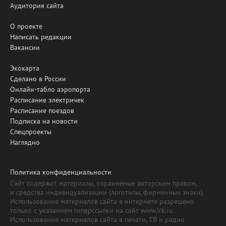
Аудитория сайта
О проекте
Написать редакции
Вакансии
Экокарта
Сделано в России
Онлайн-табло аэропорта
Расписание электричек
Расписание поездов
Подписка на новости
Спецпроекты
Наглядно
Политика конфиденциальности
Сайт содержит материалы, охраняемые авторским правом,
и средства индивидуализации (логотипы, фирменные знаки).
Использование материалов сайта в интернете разрешено
только с указанием гиперссылки на сайт www.irk.ru.
Использование материалов сайта в печати, ТВ и радио