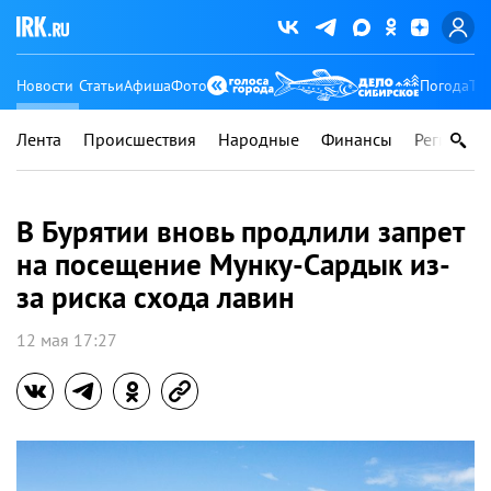
Новости
Статьи
Афиша
Фото
Погода
Ту
Лента
Происшествия
Народные
Финансы
Регионы
В Бурятии вновь продлили запрет
на посещение Мунку-Сардык из-
за риска схода лавин
12 мая 17:27