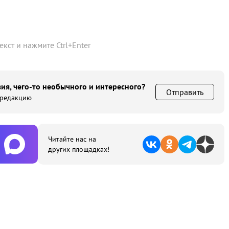
текст и нажмите
Ctrl
+
Enter
ия, чего-то необычного и интересного?
Отправить
 редакцию
Читайте нас на
других площадках!