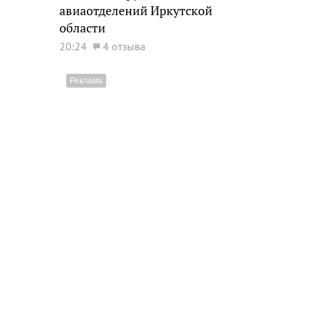
авиаотделений Иркутской
области
20:24
4 отзыва