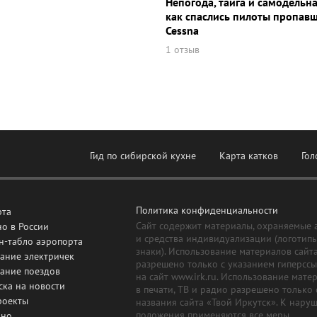
Непогода, тайга и самодельна
как спаслись пилоты пропав
Cessna
1 отзыв
Гид по сибирской кухне
Карта катков
Гол
Политика конфиденциальности
рта
Сайт содержит материалы, охраняемые 
о в России
и средства индивидуализации (логотип
н-табло аэропорта
знаки). Использование материалов сайт
ание электричек
разрешено только с указанием гиперсс
сание поездов
на сайт www.irk.ru. Использование мате
ска на новости
в печати, ТВ и радио разрешено только 
роекты
названия сайта «Твой Иркутск». К нару
положения применяются все меры,
дно