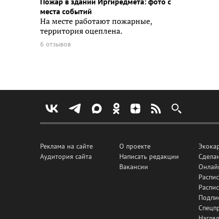
Пожар в здании Иргиредмета: фото с
места событий
На месте работают пожарные,
территория оцеплена.
6 отзывов
Реклама на сайте
О проекте
Экока
Аудитория сайта
Написать редакции
Сделан
Вакансии
Онлай
Распис
Распи
Подпи
Спецп
Нагля