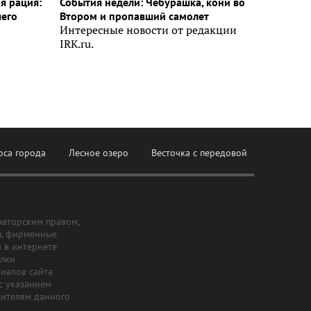
я рация:
События недели: Чебурашка, кони во
шего
Втором и пропавший самолет
Интересные новости от редакции
IRK.ru.
оса города
Лесное озеро
Весточка с передовой
авторским правом,
ы, фирменные
а в интернете
ылки
риалов сайта
с указанием
шителям данного