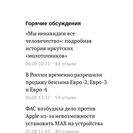
Горячие обсуждения
«Мы ненавидим все
человечество»: подробная
история иркутских
«молоточников»
06.08 10:21
84 отзыва
В России временно разрешили
продажу бензина Евро-2, Евро-3
и Евро-4
06.08 13:37
54 отзыва
ФАС возбудила дело против
Apple из-за невозможности
установить MAX на устройства
05.08 11:45
49 отзывов