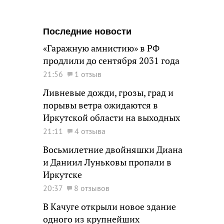
Последние новости
«Гаражную амнистию» в РФ
продлили до сентября 2031 года
21:56
1 отзыв
Ливневые дожди, грозы, град и
порывы ветра ожидаются в
Иркутской области на выходных
21:11
4 отзыва
Восьмилетние двойняшки Диана
и Даниил Луньковы пропали в
Иркутске
20:37
8 отзывов
В Качуге открыли новое здание
одного из крупнейших