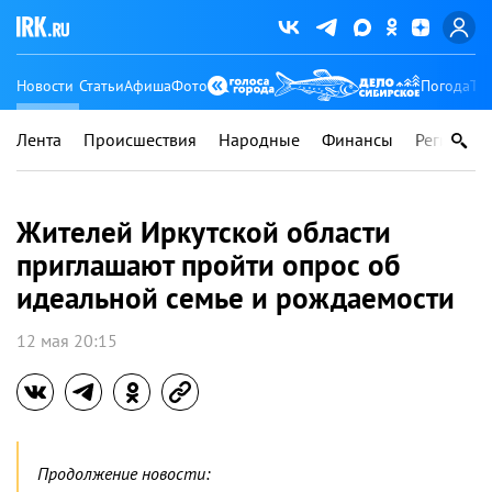
Новости
Статьи
Афиша
Фото
Погода
Ту
Лента
Происшествия
Народные
Финансы
Регионы
Жителей Иркутской области
приглашают пройти опрос об
идеальной семье и рождаемости
12 мая 20:15
Продолжение новости: