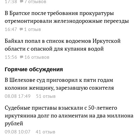
17:38
7 отзывов
В Братске после требования прокуратуры
отремонтировали железнодорожные переезды
16:47
1 отзыв
Байкал попал в список водоемов Иркутской
области с опасной для купания водой
15:56
16 отзывов
Горячие обсуждения
В Шелехове суд приговорил к пяти годам
колонии женщину, зарезавшую сожителя
08.08 17:49
51 отзыв
Судебные приставы взыскали с 50-летнего
иркутянина долг по алиментам на два миллиона
рублей
09.08 10:07
41 отзыв