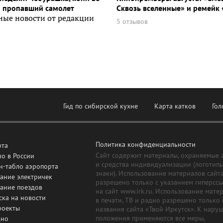
и пропавший самолет
Сквозь вселенные» и ремейк 
ные новости от редакции
5 отзывов
Гид по сибирской кухне
Карта катков
Гол
Политика конфиденциальности
рта
Сайт содержит материалы, охраняемые 
о в России
и средства индивидуализации (логотип
н-табло аэропорта
знаки). Использование материалов сайт
ание электричек
разрешено только с указанием гиперсс
сание поездов
на сайт www.irk.ru. Использование мате
ска на новости
в печати, ТВ и радио разрешено только 
роекты
названия сайта «Твой Иркутск». К нару
положения применяются все меры,
дно