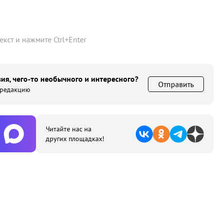
текст и нажмите
Ctrl
+
Enter
ия, чего-то необычного и интересного?
Отправить
 редакцию
Читайте нас на
других площадках!