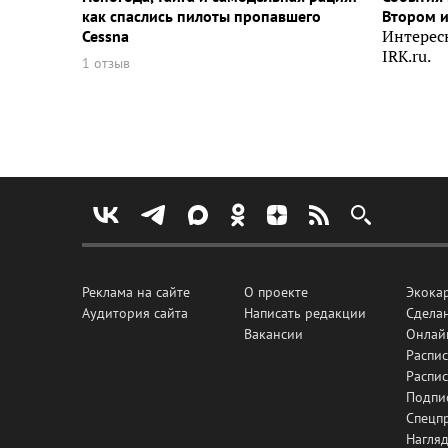
как спаслись пилоты пропавшего
Втором 
Cessna
Интерес
IRK.ru.
1 отзыв
Реклама на сайте
О проекте
Экока
Аудитория сайта
Написать редакции
Сделан
Вакансии
Онлай
Распис
Распи
Подпи
Спецп
Нагля