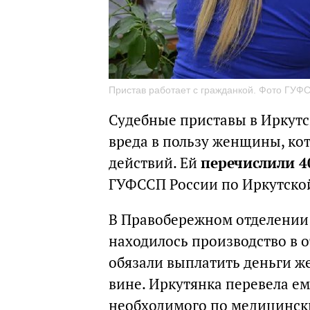
Пристав работает с гражданкой. Фото ГУФС
Судебные приставы в Иркут
вреда в пользу женщины, ко
действий. Ей
перечислили 4
ГУФССП России по Иркутской
В Правобережном отделении 
находилось производство в 
обязали выплатить деньги же
вине. Иркутянка перевела ем
необходимого по медицински