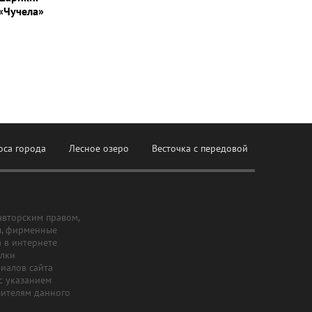
«Чучела»
оса города
Лесное озеро
Весточка с передовой
авторским правом,
ы, фирменные
а в интернете
ылки
риалов сайта
с указанием
шителям данного