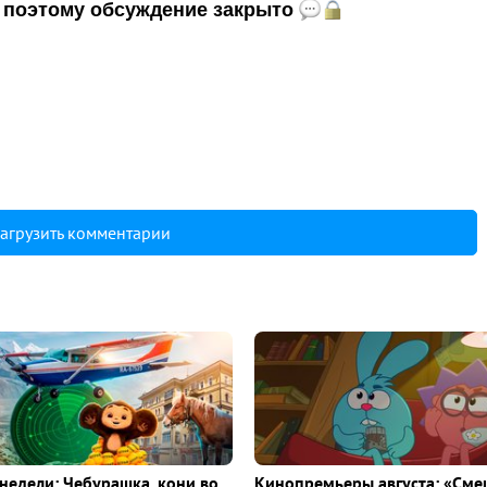
и, поэтому обсуждение закрыто
агрузить комментарии
недели: Чебурашка, кони во
Кинопремьеры августа: «Сме