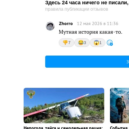
Здесь 24 часа ничего не писал
правила публикации отзывов
Zhorro
12 мая 2026 в 11:36
Мутная история какая-то.
7
3
1
З
Непогода, тайга и самодельная рация:
События 