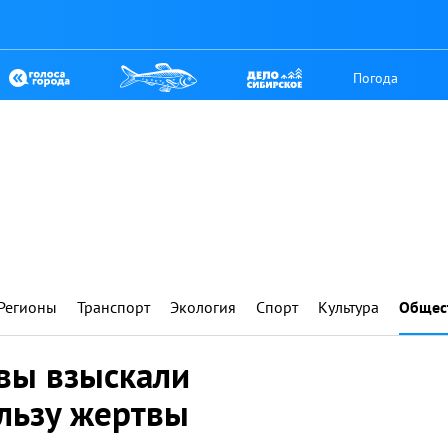
Погода
Регионы
Транспорт
Экология
Спорт
Культура
Общес
авы взыскали
льзу жертвы