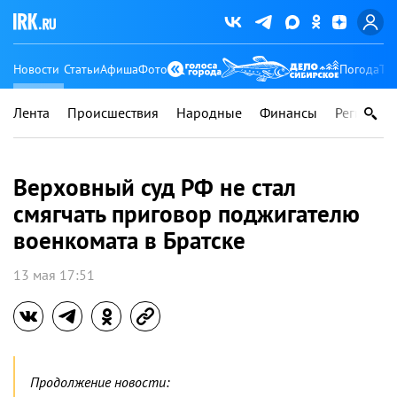
Новости
Статьи
Афиша
Фото
Погода
Ту
Лента
Происшествия
Народные
Финансы
Регионы
Верховный суд РФ не стал
смягчать приговор поджигателю
военкомата в Братске
13 мая 17:51
Продолжение новости: