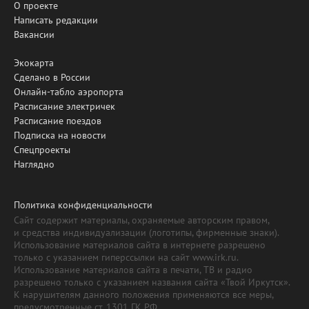
О проекте
Написать редакции
Вакансии
Экокарта
Сделано в России
Онлайн-табло аэропорта
Расписание электричек
Расписание поездов
Подписка на новости
Спецпроекты
Наглядно
Политика конфиденциальности
Сайт содержит материалы, охраняемые авторским правом,
и средства индивидуализации (логотипы, фирменные знаки).
Использование материалов сайта в интернете разрешено
только с указанием гиперссылки на сайт www.irk.ru.
Использование материалов сайта в печати, ТВ и радио
разрешено только с указанием названия сайта «Твой Иркутск».
К нарушителям данного положения применяются все меры,
предусмотренные ст. 1301 ГК РФ.