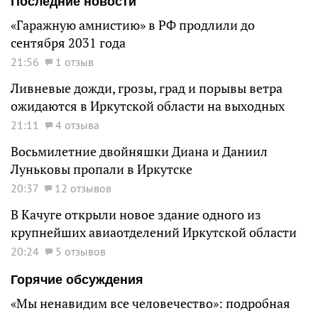
Последние новости
«Гаражную амнистию» в РФ продлили до
сентября 2031 года
21:56
1 отзыв
Ливневые дожди, грозы, град и порывы ветра
ожидаются в Иркутской области на выходных
21:11
4 отзыва
Восьмилетние двойняшки Диана и Даниил
Луньковы пропали в Иркутске
20:37
12 отзывов
В Качуге открыли новое здание одного из
крупнейших авиаотделений Иркутской области
20:24
5 отзывов
Горячие обсуждения
«Мы ненавидим все человечество»: подробная