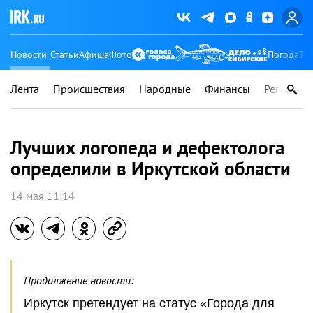
Новости
Статьи
Афиша
Фото
Погода
Ту
Лента
Происшествия
Народные
Финансы
Регионы
Лучших логопеда и дефектолога
определили в Иркутской области
14 мая 11:14
Продолжение новости:
Иркутск претендует на статус «Города для