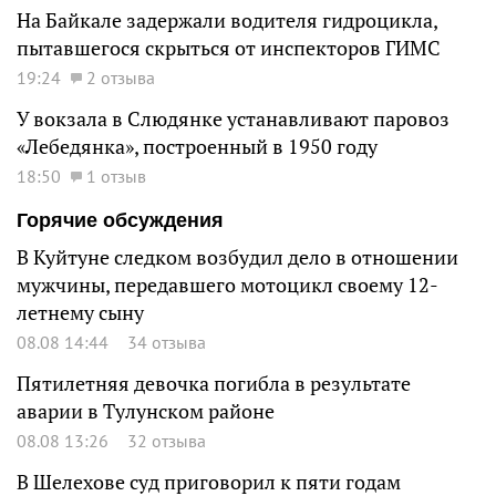
На Байкале задержали водителя гидроцикла,
пытавшегося скрыться от инспекторов ГИМС
19:24
2 отзыва
У вокзала в Слюдянке устанавливают паровоз
«Лебедянка», построенный в 1950 году
18:50
1 отзыв
Горячие обсуждения
В Куйтуне следком возбудил дело в отношении
мужчины, передавшего мотоцикл своему 12-
летнему сыну
08.08 14:44
34 отзыва
Пятилетняя девочка погибла в результате
аварии в Тулунском районе
08.08 13:26
32 отзыва
В Шелехове суд приговорил к пяти годам