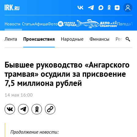
Новости
Статьи
Афиша
Фото
Погода
Ту
Лента
Происшествия
Народные
Финансы
Регионы
Бывшее руководство «Ангарского
трамвая» осудили за присвоение
7,5 миллиона рублей
14 мая 16:00
Продолжение новости: