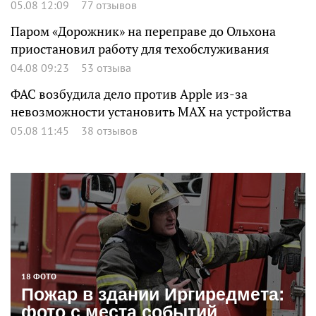
05.08 12:09
77 отзывов
Паром «Дорожник» на переправе до Ольхона
приостановил работу для техобслуживания
04.08 09:23
53 отзыва
ФАС возбудила дело против Apple из-за
невозможности установить MAX на устройства
05.08 11:45
38 отзывов
18 ФОТО
Пожар в здании Иргиредмета:
фото с места событий