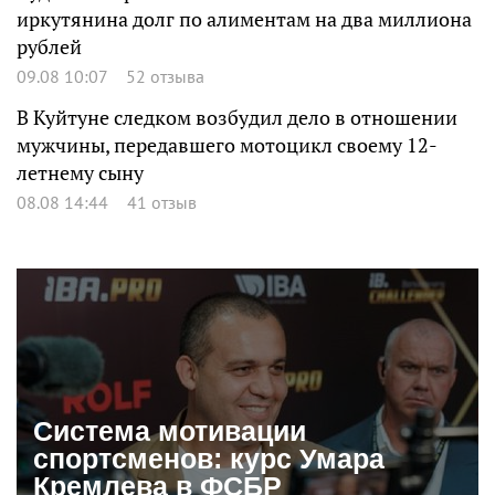
иркутянина долг по алиментам на два миллиона
рублей
09.08 10:07
52 отзыва
В Куйтуне следком возбудил дело в отношении
мужчины, передавшего мотоцикл своему 12-
летнему сыну
08.08 14:44
41 отзыв
Система мотивации
спортсменов: курс Умара
Кремлева в ФСБР