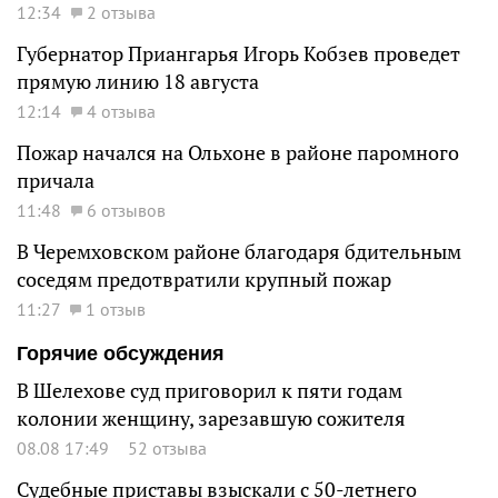
12:34
2 отзыва
Губернатор Приангарья Игорь Кобзев проведет
прямую линию 18 августа
12:14
4 отзыва
Пожар начался на Ольхоне в районе паромного
причала
11:48
6 отзывов
В Черемховском районе благодаря бдительным
соседям предотвратили крупный пожар
11:27
1 отзыв
Горячие обсуждения
В Шелехове суд приговорил к пяти годам
колонии женщину, зарезавшую сожителя
08.08 17:49
52 отзыва
Судебные приставы взыскали с 50-летнего