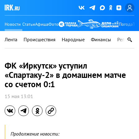
Новости
Статьи
Афиша
Фото
Погода
Ту
Лента
Происшествия
Народные
Финансы
Регионы
ФК «Иркутск» уступил
«Спартаку-2» в домашнем матче
со счетом 0:1
15 мая 13:01
Продолжение новости: