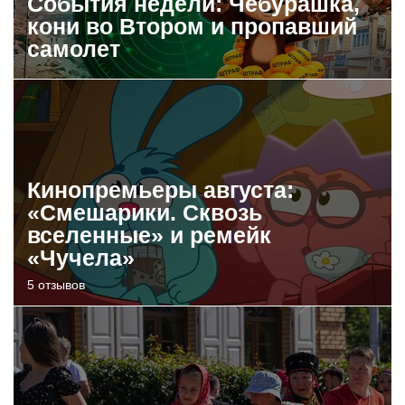
События недели: Чебурашка,
кони во Втором и пропавший
самолет
Кинопремьеры августа:
«Смешарики. Сквозь
вселенные» и ремейк
«Чучела»
5 отзывов