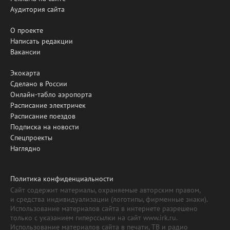
Аудитория сайта
О проекте
Написать редакции
Вакансии
Экокарта
Сделано в России
Онлайн-табло аэропорта
Расписание электричек
Расписание поездов
Подписка на новости
Спецпроекты
Наглядно
Политика конфиденциальности
Сайт содержит материалы, охраняемые авторским правом,
и средства индивидуализации (логотипы, фирменные знаки).
Использование материалов сайта в интернете разрешено
только с указанием гиперссылки на сайт www.irk.ru.
Использование материалов сайта в печати, ТВ и радио