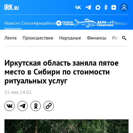
Новости
Статьи
Афиша
Фото
Погода
Ту
Лента
Происшествия
Народные
Финансы
Регионы
Иркутская область заняла пятое
место в Сибири по стоимости
ритуальных услуг
15 мая 14:02