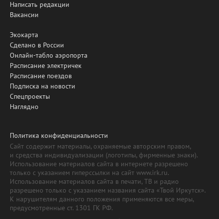
Написать редакции
Вакансии
Экокарта
Сделано в России
Онлайн-табло аэропорта
Расписание электричек
Расписание поездов
Подписка на новости
Спецпроекты
Наглядно
Политика конфиденциальности
Сайт содержит материалы, охраняемые авторским правом,
и средства индивидуализации (логотипы, фирменные знаки).
Использование материалов сайта в интернете разрешено
только с указанием гиперссылки на сайт www.irk.ru.
Использование материалов сайта в печати, ТВ и радио
разрешено только с указанием названия сайта «Твой Иркутск».
К нарушителям данного положения применяются все меры,
предусмотренные ст. 1301 ГК РФ.