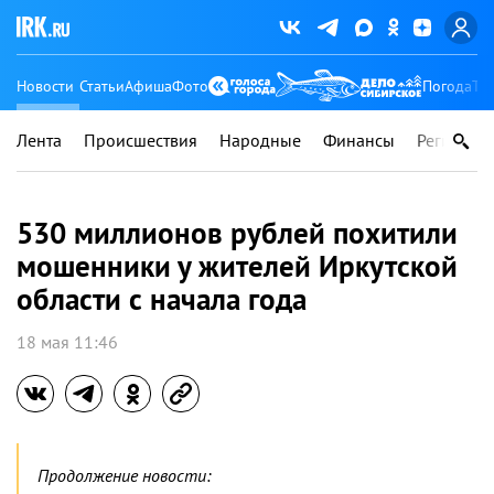
Новости
Статьи
Афиша
Фото
Погода
Ту
Лента
Происшествия
Народные
Финансы
Регионы
530 миллионов рублей похитили
мошенники у жителей Иркутской
области с начала года
18 мая 11:46
Продолжение новости: