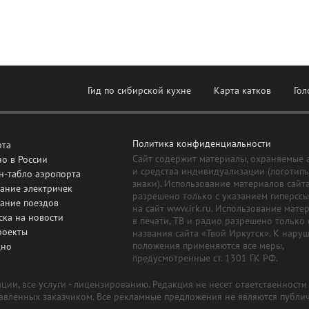
Гид по сибирской кухне
Карта катков
Гол
Политика конфиденциальности
рта
Сайт содержит материалы, охраняемые 
о в России
и средства индивидуализации (логотип
н-табло аэропорта
знаки). Использование материалов сайт
ание электричек
разрешено только с указанием гиперсс
сание поездов
на сайт www.irk.ru. Использование мате
ска на новости
в печати, ТВ и радио разрешено только 
роекты
названия сайта «Твой Иркутск». К нару
положения применяются все меры,
дно
предусмотренные ст. 1301 ГК РФ.
ии, все услуги - лицензированию. Редакция не несет ответственност
тавленных заказчиком. Все рекламные предложения не являются публи