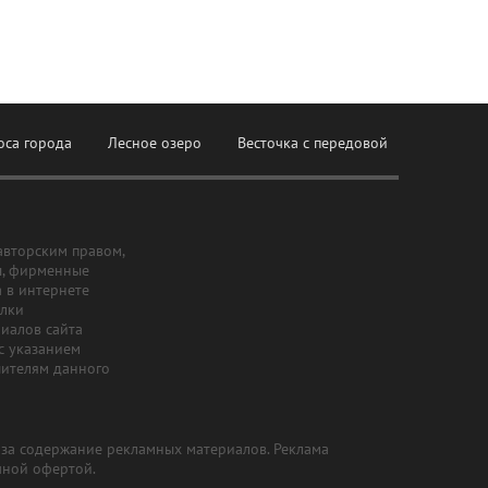
оса города
Лесное озеро
Весточка с передовой
авторским правом,
ы, фирменные
а в интернете
ылки
риалов сайта
с указанием
шителям данного
и за содержание рекламных материалов. Реклама
чной офертой.