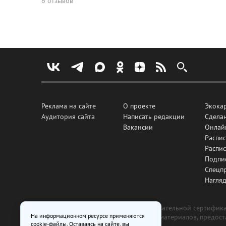
6 отзывов
Реклама на сайте
О проекте
Экока
Аудитория сайта
Написать редакции
Сделан
Вакансии
Онлай
Распис
Распи
Подпи
Спецп
Нагля
Все рекламные товары подлежат обязательной сертификац
На информационном ресурсе применяются
изготовлена и размещена на основе материалов, предос
cookie-файлы. Оставаясь на сайте, вы