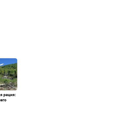
я рация:
шего