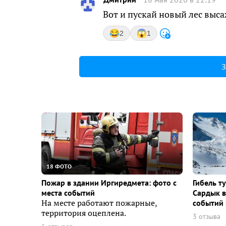
Вот и пускай новый лес выса
2
1
З
18 ФОТО
Пожар в здании Иргиредмета: фото с
Гибель т
места событий
Сардык в
На месте работают пожарные,
событий 
территория оцеплена.
3 отзыва