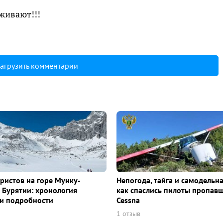
живают!!!
агрузить комментарии
уристов на горе Мунку-
Непогода, тайга и самодельна
 Бурятии: хронология
как спаслись пилоты пропав
и подробности
Cessna
1 отзыв