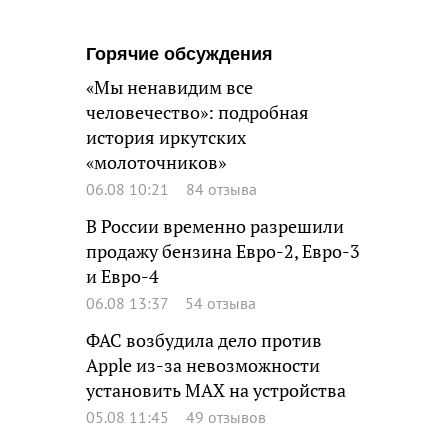
Горячие обсуждения
«Мы ненавидим все
человечество»: подробная
история иркутских
«молоточников»
06.08 10:21
84 отзыва
В России временно разрешили
продажу бензина Евро-2, Евро-3
и Евро-4
06.08 13:37
54 отзыва
ФАС возбудила дело против
Apple из-за невозможности
установить MAX на устройства
05.08 11:45
49 отзывов