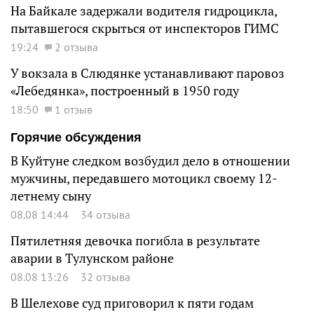
На Байкале задержали водителя гидроцикла,
пытавшегося скрыться от инспекторов ГИМС
19:24
2 отзыва
У вокзала в Слюдянке устанавливают паровоз
«Лебедянка», построенный в 1950 году
18:50
1 отзыв
Горячие обсуждения
В Куйтуне следком возбудил дело в отношении
мужчины, передавшего мотоцикл своему 12-
летнему сыну
08.08 14:44
34 отзыва
Пятилетняя девочка погибла в результате
аварии в Тулунском районе
08.08 13:26
32 отзыва
В Шелехове суд приговорил к пяти годам