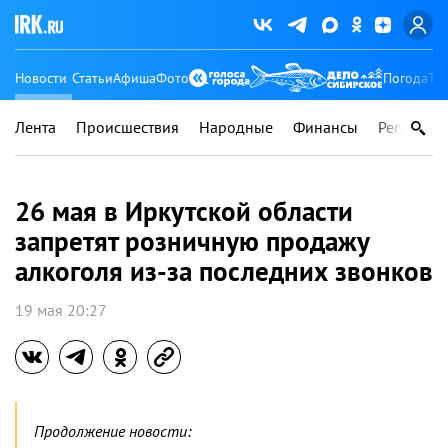
Новости
Статьи
Афиша
Фото
Погода
Ту
Лента
Происшествия
Народные
Финансы
Регионы
26 мая в Иркутской области
запретят розничную продажу
алкоголя из-за последних звонков
19 мая 20:27
Продолжение новости: