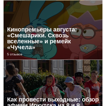
Кинопремьеры августа:
«Смешарики. Сквозь
вселенные» и ремейк
«Чучела»
5 отзывов
Как провести выходные: обзор
афиши Иркутска на 8 и 9