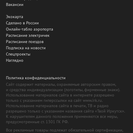
Вакансии
Экокарта
Сделано в России
Онлайн-табло аэропорта
Расписание электричек
Расписание поездов
Подписка на новости
Спецпроекты
Наглядно
Политика конфиденциальности
Сайт содержит материалы, охраняемые авторским правом,
и средства индивидуализации (логотипы, фирменные знаки).
Использование материалов сайта в интернете разрешено
только с указанием гиперссылки на сайт www.irk.ru.
Использование материалов сайта в печати, ТВ и радио
разрешено только с указанием названия сайта «Твой Иркутск».
К нарушителям данного положения применяются все меры,
предусмотренные ст. 1301 ГК РФ.
Все рекламные товары подлежат обязательной сертификации,