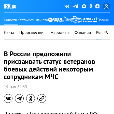
Новости
Статьи
Афиша
Фото
Погода
Ту
Лента
Происшествия
Народные
Финансы
Регионы
В России предложили
присваивать статус ветеранов
боевых действий некоторым
сотрудникам МЧС
19 мая 22:35
Депутаты Государственной Думы РФ