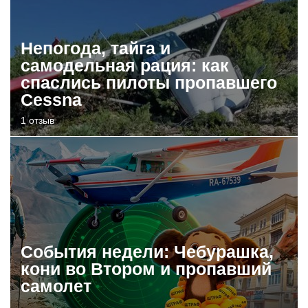
Непогода, тайга и
самодельная рация: как
спаслись пилоты пропавшего
Cessna
1 отзыв
События недели: Чебурашка,
кони во Втором и пропавший
самолет