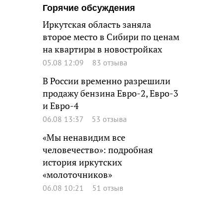
Горячие обсуждения
Иркутская область заняла
второе место в Сибири по ценам
на квартиры в новостройках
05.08 12:09
83 отзыва
В России временно разрешили
продажу бензина Евро-2, Евро-3
и Евро-4
06.08 13:37
53 отзыва
«Мы ненавидим все
человечество»: подробная
история иркутских
«молоточников»
06.08 10:21
51 отзыв