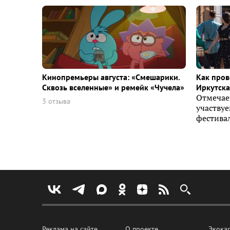
Кинопремьеры августа: «Смешарики.
Как пров
Сквозь вселенные» и ремейк «Чучела»
Иркутска 
Отмечае
3 отзыва
участву
фестивал
Реклама на сайте
О проекте
Экока