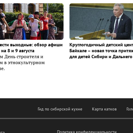
ести выходные: обзор афиши
Круглогодичный детский цен
на 8 и 9 августа
Байкале – новая точка притя
м День строителя и
для детей Сибири и Дальнего
ем в этнокультурном
е.
Гид по сибирской кухне
Карта катков
Гол
Политика конфиденциальности
рта