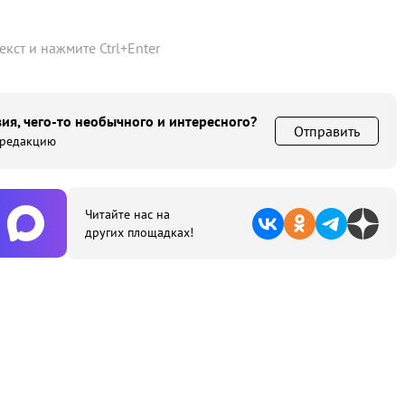
текст и нажмите
Ctrl
+
Enter
ия, чего-то необычного и интересного?
Отправить
 редакцию
Читайте нас на
других площадках!