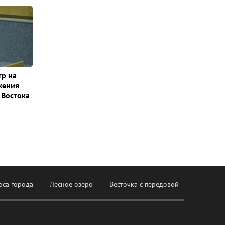
тр на
жения
 Востока
оса города
Лесное озеро
Весточка с передовой