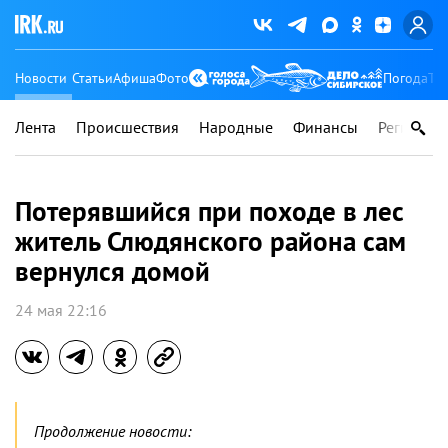
Новости
Статьи
Афиша
Фото
Погода
Ту
Лента
Происшествия
Народные
Финансы
Регионы
Потерявшийся при походе в лес
житель Слюдянского района сам
вернулся домой
24 мая 22:16
Продолжение новости: