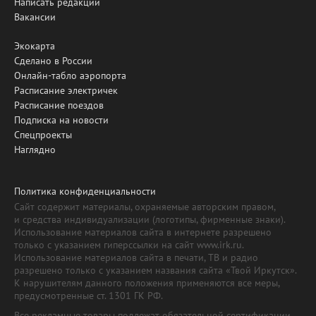
Написать редакции
Вакансии
Экокарта
Сделано в России
Онлайн-табло аэропорта
Расписание электричек
Расписание поездов
Подписка на новости
Спецпроекты
Наглядно
Политика конфиденциальности
Сайт содержит материалы, охраняемые авторским правом,
и средства индивидуализации (логотипы, фирменные знаки).
Использование материалов сайта в интернете разрешено
только с указанием гиперссылки на сайт www.irk.ru.
Использование материалов сайта в печати, ТВ и радио
разрешено только с указанием названия сайта «Твой Иркутск».
К нарушителям данного положения применяются все меры,
предусмотренные ст. 1301 ГК РФ.
Все рекламные товары подлежат обязательной сертификации,