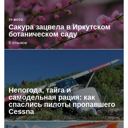
39 ФОТО
Сакура зацвела в Иркутском
ботаническом саду
6 отзывов
Непогода, тайга и
самодельная рация: как
спаслись пилоты пропавшего
Cessna