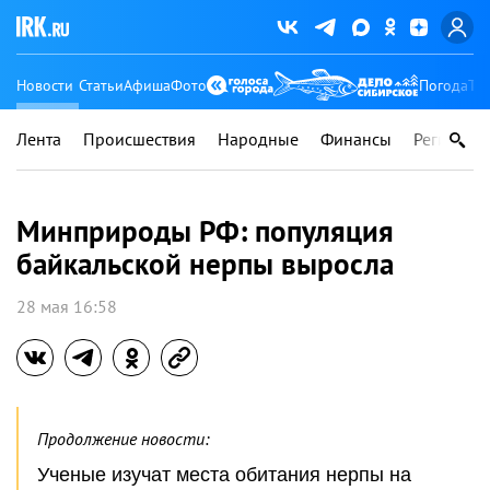
Новости
Статьи
Афиша
Фото
Погода
Ту
Лента
Происшествия
Народные
Финансы
Регионы
Минприроды РФ: популяция
байкальской нерпы выросла
28 мая 16:58
Продолжение новости:
Ученые изучат места обитания нерпы на