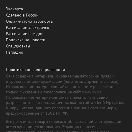
Экокарта
Сделано в России
Онлайн-табло аэропорта
Расписание электричек
Расписание поездов
Подписка на новости
Спецпроекты
Наглядно
Политика конфиденциальности
Сайт содержит материалы, охраняемые авторским правом,
и средства индивидуализации (логотипы, фирменные знаки).
Использование материалов сайта в интернете разрешено
только с указанием гиперссылки на сайт www.irk.ru.
Использование материалов сайта в печати, ТВ и радио
разрешено только с указанием названия сайта «Твой Иркутск».
К нарушителям данного положения применяются все меры,
предусмотренные ст. 1301 ГК РФ.
Все рекламные товары подлежат обязательной сертификации,
все услуги - лицензированию. Редакция не несет
ответственности за содержание рекламных материалов.