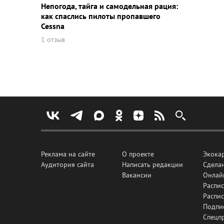
Непогода, тайга и самодельная рация:
как спаслись пилоты пропавшего
Cessna
1 отзыв
Реклама на сайте
О проекте
Экока
Аудитория сайта
Написать редакции
Сделан
Вакансии
Онлай
Распис
Распи
Подпи
Спецп