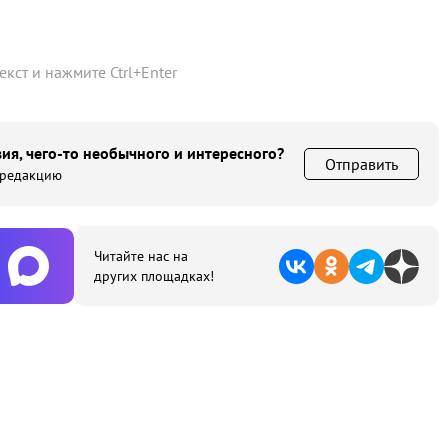
текст и нажмите
Ctrl
+
Enter
ия, чего-то необычного и интересного?
Отправить
 редакцию
Читайте нас на
других площадках!