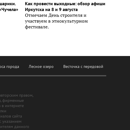
шарики.
Как провести выходные: обзор афиши
«Чучела»
Иркутска на 8 и 9 августа
Отмечаем День строителя и
участвуем в этнокультурном
фестивале.
оса города
Лесное озеро
Весточка с передовой
авторским правом,
ы, фирменные
а в интернете
ылки
риалов сайта
с указанием
шителям данного