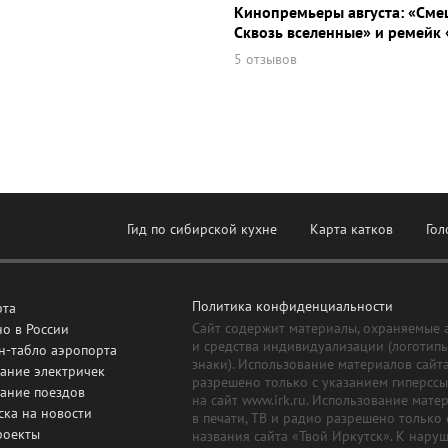
Кинопремьеры августа: «Сме
Сквозь вселенные» и ремейк 
5 отзывов
Гид по сибирской кухне
Карта катков
Гол
Политика конфиденциальности
рта
Сайт содержит материалы, охраняемые 
о в России
и средства индивидуализации (логотип
н-табло аэропорта
знаки). Использование материалов сайт
ание электричек
разрешено только с указанием гиперсс
сание поездов
на сайт www.irk.ru. Использование мате
ска на новости
в печати, ТВ и радио разрешено только 
роекты
названия сайта «Твой Иркутск». К нару