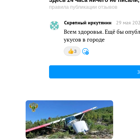
Здесь 24 часа ничего не писал
правила публикации отзывов
Скрепный иркутянин
29 мая 202
Всем здоровья. Ещё бы опубл
укусов в городе
3
З