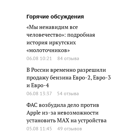
Горячие обсуждения
«Мы ненавидим все
человечество»: подробная
история иркутских
«молоточников»
06.08 10:21
84 отзыва
В России временно разрешили
продажу бензина Евро-2, Евро-3
и Евро-4
06.08 13:37
54 отзыва
ФАС возбудила дело против
Apple из-за невозможности
установить MAX на устройства
05.08 11:45
49 отзывов