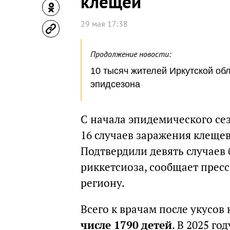
клещей
29 мая 17:38
Продолжение новости:
10 тысяч жителей Иркутской об
эпидсезона
С начала эпидемического се
16 случаев заражения клеще
Подтвердили девять случаев 
риккетсиоза, сообщает прес
региону.
Всего к врачам после укусов
числе 1790 детей
. В 2025 г