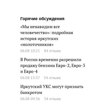
Горячие обсуждения
«Мы ненавидим все
человечество»: подробная
история иркутских
«молоточников»
06.08 10:21
84 отзыва
В России временно разрешили
продажу бензина Евро-2, Евро-3
и Евро-4
06.08 13:37
54 отзыва
Иркутский УКС могут признать
банкротом
06.08 09:36
34 отзыва