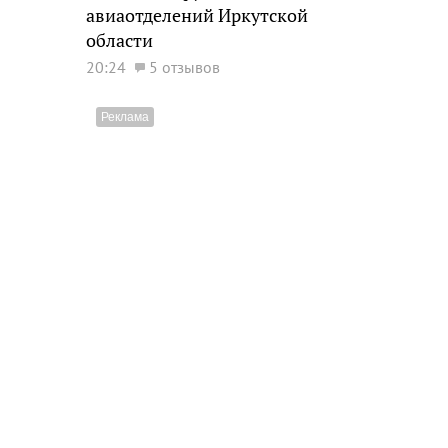
авиаотделений Иркутской
области
20:24
5 отзывов