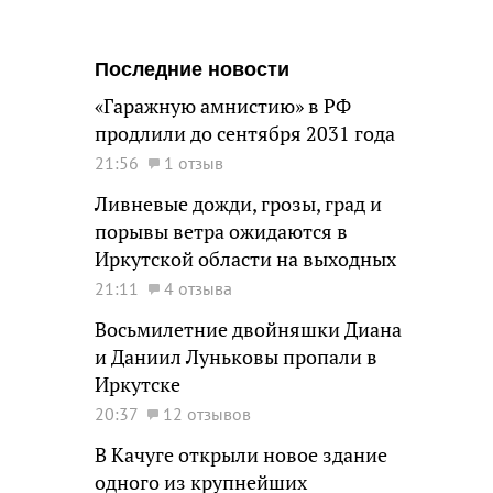
Последние новости
«Гаражную амнистию» в РФ
продлили до сентября 2031 года
21:56
1 отзыв
Ливневые дожди, грозы, град и
порывы ветра ожидаются в
Иркутской области на выходных
21:11
4 отзыва
Восьмилетние двойняшки Диана
и Даниил Луньковы пропали в
Иркутске
20:37
12 отзывов
В Качуге открыли новое здание
одного из крупнейших