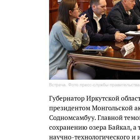
Встреча. Фото пресс-службы правительства
Губернатор Иркутской област
президентом Монгольской а
Содномсамбуу. Главной темо
сохранению озера Байкал, а 
научно-технологического и 