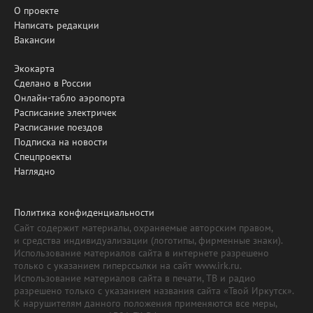
О проекте
Написать редакции
Вакансии
Экокарта
Сделано в России
Онлайн-табло аэропорта
Расписание электричек
Расписание поездов
Подписка на новости
Спецпроекты
Наглядно
Политика конфиденциальности
Сайт содержит материалы, охраняемые авторским правом,
и средства индивидуализации (логотипы, фирменные знаки).
Использование материалов сайта в интернете разрешено
только с указанием гиперссылки на сайт www.irk.ru.
Использование материалов сайта в печати, ТВ и радио
разрешено только с указанием названия сайта «Твой Иркутск».
К нарушителям данного положения применяются все меры,