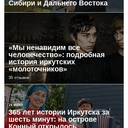
Сибири и Дальнего Востока
«Мы ненавидим все
человечество»: подробная
история иркутских
«молоточников»
35 отзывов
28 ФОТО
365 лет истории Иркутска за
шесть минут: на острове
Конный открылось