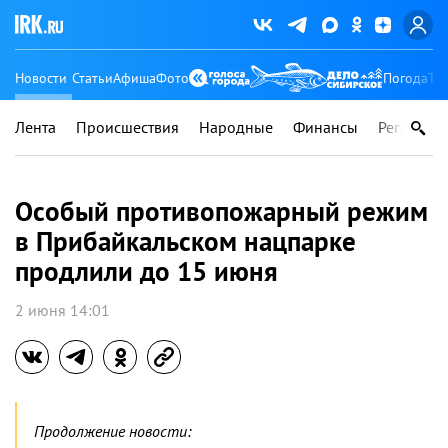
Новости
Статьи
Афиша
Фото
Погода
Ту
Лента
Происшествия
Народные
Финансы
Регионы
Особый противопожарный режим
в Прибайкальском нацпарке
продлили до 15 июня
2 июня 14:01
Продолжение новости: