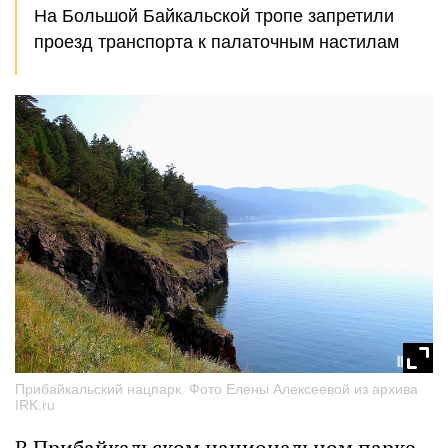
На Большой Байкальской тропе запретили
проезд транспорта к палаточным настилам
Прибайкальский нацпарк. Фото Елены Алексеевой из архива
IRK.ru