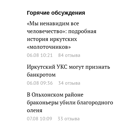
Горячие обсуждения
«Мы ненавидим все
человечество»: подробная
история иркутских
«молоточников»
06.08 10:21
84 отзыва
Иркутский УКС могут признать
банкротом
06.08 09:36
34 отзыва
В Ольхонском районе
браконьеры убили благородного
оленя
07.08 10:09
33 отзыва