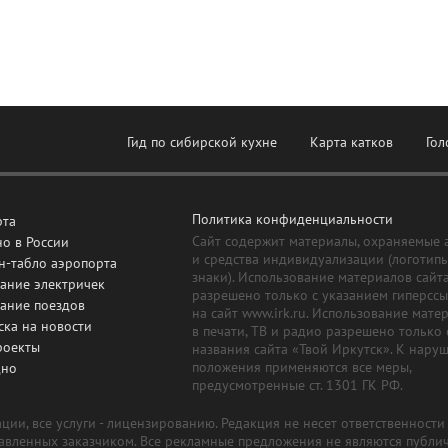
Гид по сибирской кухне
Карта катков
Гол
Политика конфиденциальности
рта
Сайт содержит материалы, охраняемые 
о в России
и средства индивидуализации (логотип
н-табло аэропорта
знаки). Использование материалов сайт
ание электричек
разрешено только с указанием гиперсс
сание поездов
на сайт www.irk.ru. Использование мате
ска на новости
в печати, ТВ и радио разрешено только 
роекты
названия сайта «Твой Иркутск». К нару
положения применяются все меры,
дно
предусмотренные ст. 1301 ГК РФ.
ии, все услуги - лицензированию. Редакция не несет ответственност
тавленных заказчиком. Все рекламные предложения не являются публи