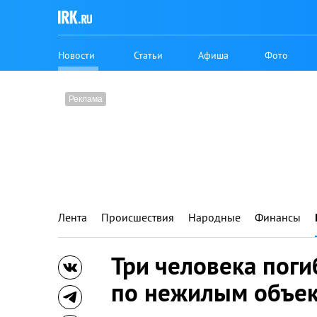
Новости
Статьи
Афиша
Фото
Лента
Происшествия
Народные
Финансы
Три человека поги
по нежилым объе