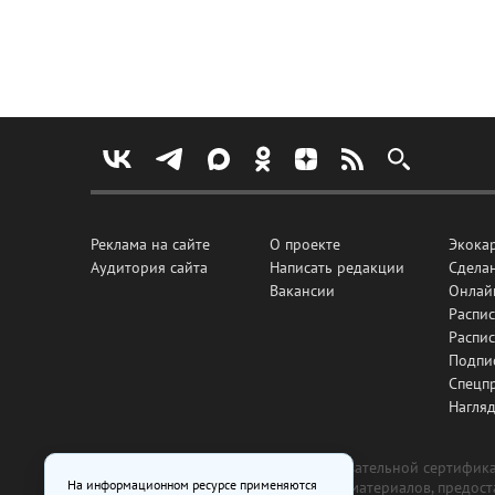
Реклама на сайте
О проекте
Экока
Аудитория сайта
Написать редакции
Сделан
Вакансии
Онлай
Распис
Распи
Подпи
Спецп
Нагля
Все рекламные товары подлежат обязательной сертификац
На информационном ресурсе применяются
изготовлена и размещена на основе материалов, предос