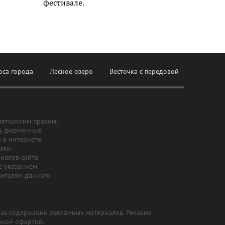
фестивале.
оса города
Лесное озеро
Весточка с передовой
авторским правом,
ы, фирменные
а в интернете
ылки
риалов сайта
с указанием
шителям данного
и за содержание рекламных материалов. Реклама
чной офертой.