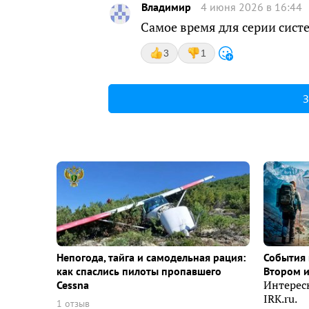
Владимир
4 июня 2026 в 16:44
Самое время для серии сист
3
1
З
Непогода, тайга и самодельная рация:
События 
как спаслись пилоты пропавшего
Втором 
Cessna
Интерес
IRK.ru.
1 отзыв