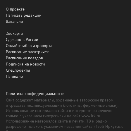
О проекте
Написать редакции
Вакансии
Экокарта
Сделано в России
Онлайн-табло аэропорта
Расписание электричек
Расписание поездов
Подписка на новости
Спецпроекты
Наглядно
Политика конфиденциальности
Сайт содержит материалы, охраняемые авторским правом,
и средства индивидуализации (логотипы, фирменные знаки).
Использование материалов сайта в интернете разрешено
только с указанием гиперссылки на сайт www.irk.ru.
Использование материалов сайта в печати, ТВ и радио
разрешено только с указанием названия сайта «Твой Иркутск».