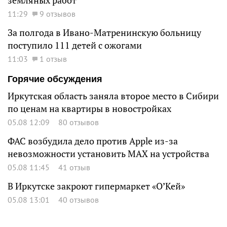
земляных работ
11:29
9 отзывов
За полгода в Ивано-Матренинскую больницу
поступило 111 детей с ожогами
11:03
1 отзыв
Горячие обсуждения
Иркутская область заняла второе место в Сибири
по ценам на квартиры в новостройках
05.08 12:09
80 отзывов
ФАС возбудила дело против Apple из-за
невозможности установить MAX на устройства
05.08 11:45
41 отзыв
В Иркутске закроют гипермаркет «О’Кей»
05.08 13:01
40 отзывов