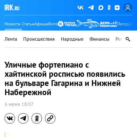
Новости
Статьи
Афиша
Фото
Погода
Ту
Лента
Происшествия
Народные
Финансы
Регионы
Уличные фортепиано с
хайтинской росписью появились
на бульваре Гагарина и Нижней
Набережной
6 июня 18:07