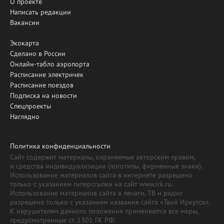
О проекте
Написать редакции
Вакансии
Экокарта
Сделано в России
Онлайн-табло аэропорта
Расписание электричек
Расписание поездов
Подписка на новости
Спецпроекты
Наглядно
Политика конфиденциальности
Сайт содержит материалы, охраняемые авторским правом,
и средства индивидуализации (логотипы, фирменные знаки).
Использование материалов сайта в интернете разрешено
только с указанием гиперссылки на сайт www.irk.ru.
Использование материалов сайта в печати, ТВ и радио
разрешено только с указанием названия сайта «Твой Иркутск».
К нарушителям данного положения применяются все меры,
предусмотренные ст. 1301 ГК РФ.