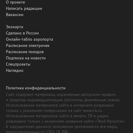
О проекте
Написать редакции
Вакансии
Экокарта
Сделано в России
Онлайн-табло аэропорта
Расписание электричек
Расписание поездов
Подписка на новости
Спецпроекты
Наглядно
Политика конфиденциальности
Сайт содержит материалы, охраняемые авторским правом,
и средства индивидуализации (логотипы, фирменные знаки).
Использование материалов сайта в интернете разрешено
только с указанием гиперссылки на сайт www.irk.ru.
Использование материалов сайта в печати, ТВ и радио
разрешено только с указанием названия сайта «Твой Иркутск».
К нарушителям данного положения применяются все меры,
предусмотренные ст. 1301 ГК РФ.