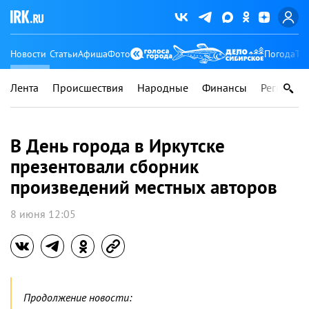
Новости
Статьи
Афиша
Фото
Погода
Ту
Лента
Происшествия
Народные
Финансы
Регионы
В День города в Иркутске
презентовали сборник
произведений местных авторов
8 июня 12:05
Продолжение новости: