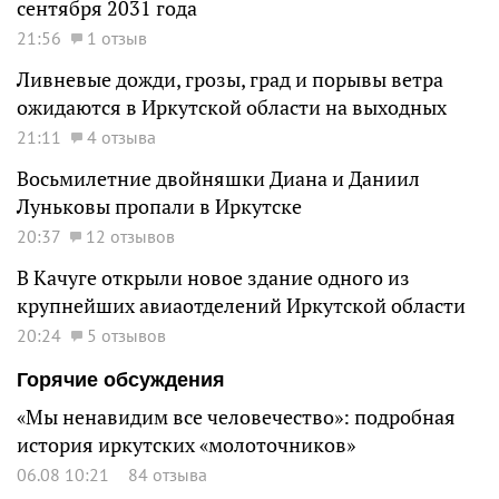
сентября 2031 года
21:56
1 отзыв
Ливневые дожди, грозы, град и порывы ветра
ожидаются в Иркутской области на выходных
21:11
4 отзыва
Восьмилетние двойняшки Диана и Даниил
Луньковы пропали в Иркутске
20:37
12 отзывов
В Качуге открыли новое здание одного из
крупнейших авиаотделений Иркутской области
20:24
5 отзывов
Горячие обсуждения
«Мы ненавидим все человечество»: подробная
история иркутских «молоточников»
06.08 10:21
84 отзыва