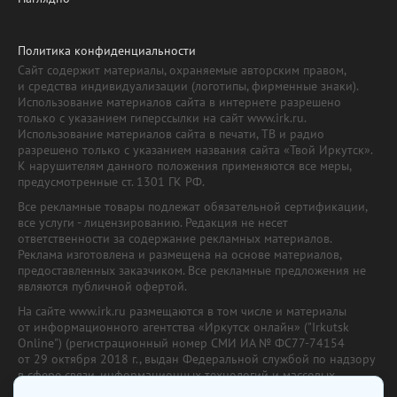
Политика конфиденциальности
Сайт содержит материалы, охраняемые авторским правом,
и средства индивидуализации (логотипы, фирменные знаки).
Использование материалов сайта в интернете разрешено
только с указанием гиперссылки на сайт www.irk.ru.
Использование материалов сайта в печати, ТВ и радио
разрешено только с указанием названия сайта «Твой Иркутск».
К нарушителям данного положения применяются все меры,
предусмотренные ст. 1301 ГК РФ.
Все рекламные товары подлежат обязательной сертификации,
все услуги - лицензированию. Редакция не несет
ответственности за содержание рекламных материалов.
Реклама изготовлена и размещена на основе материалов,
предоставленных заказчиком. Все рекламные предложения не
являются публичной офертой.
На сайте www.irk.ru размещаются в том числе и материалы
от информационного агентства «Иркутск онлайн» ("Irkutsk
Online") (регистрационный номер СМИ ИА № ФС77-74154
от 29 октября 2018 г., выдан Федеральной службой по надзору
в сфере связи, информационных технологий и массовых
коммуникаций) с соответствующей пометкой. Учредитель —