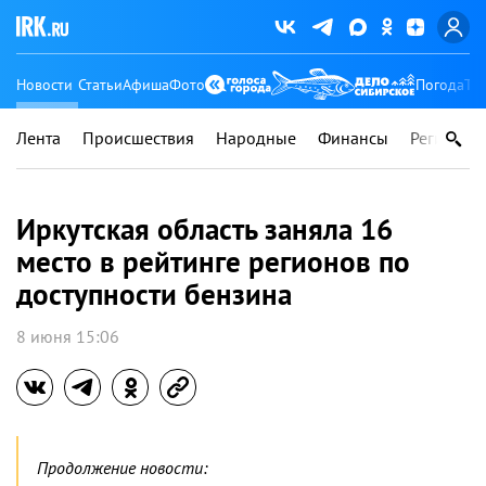
Новости
Статьи
Афиша
Фото
Погода
Ту
Лента
Происшествия
Народные
Финансы
Регионы
Иркутская область заняла 16
место в рейтинге регионов по
доступности бензина
8 июня 15:06
Продолжение новости: