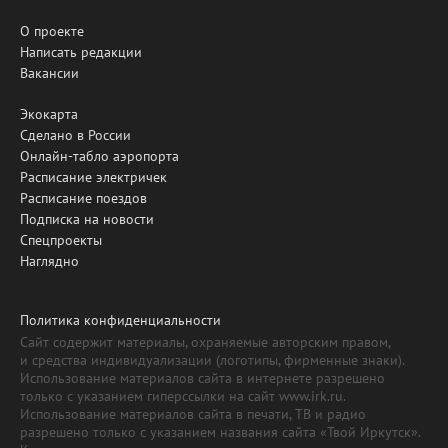
О проекте
Написать редакции
Вакансии
Экокарта
Сделано в России
Онлайн-табло аэропорта
Расписание электричек
Расписание поездов
Подписка на новости
Спецпроекты
Наглядно
Политика конфиденциальности
Сайт содержит материалы, охраняемые авторским правом,
и средства индивидуализации (логотипы, фирменные знаки).
Использование материалов сайта в интернете разрешено
только с указанием гиперссылки на сайт www.irk.ru.
Использование материалов сайта в печати, ТВ и радио
разрешено только с указанием названия сайта «Твой Иркутск».