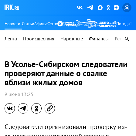
Новости
Статьи
Афиша
Фото
Погода
Ту
Лента
Происшествия
Народные
Финансы
Регионы
В Усолье-Сибирском следователи
проверяют данные о свалке
вблизи жилых домов
9 июня 13:25
Следователи организовали проверку из-