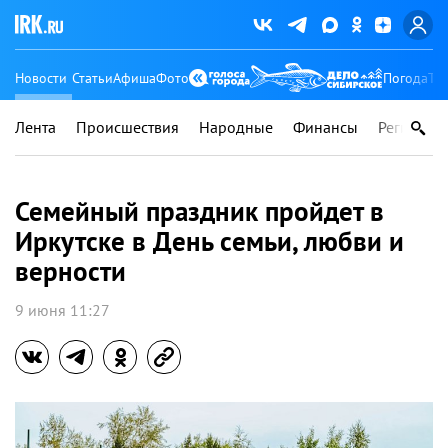
Новости
Статьи
Афиша
Фото
Погода
Ту
Лента
Происшествия
Народные
Финансы
Регионы
Семейный праздник пройдет в
Иркутске в День семьи, любви и
верности
9 июня 11:27