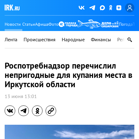
Новости
Статьи
Афиша
Фото
Погода
Ту
Лента
Происшествия
Народные
Финансы
Регионы
Роспотребнадзор перечислил
непригодные для купания места в
Иркутской области
13 июня 13:01