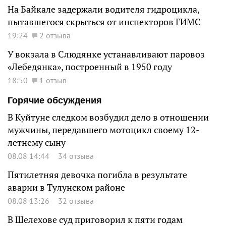
На Байкале задержали водителя гидроцикла,
пытавшегося скрыться от инспекторов ГИМС
19:24
2 отзыва
У вокзала в Слюдянке устанавливают паровоз
«Лебедянка», построенный в 1950 году
18:50
1 отзыв
Горячие обсуждения
В Куйтуне следком возбудил дело в отношении
мужчины, передавшего мотоцикл своему 12-
летнему сыну
08.08 14:44
34 отзыва
Пятилетняя девочка погибла в результате
аварии в Тулунском районе
08.08 13:26
32 отзыва
В Шелехове суд приговорил к пяти годам