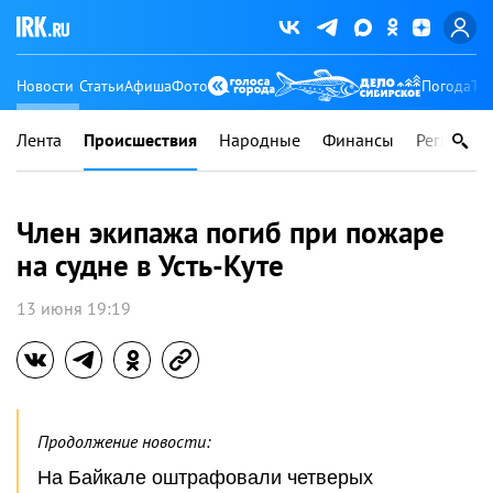
Новости
Статьи
Афиша
Фото
Погода
Ту
Лента
Происшествия
Народные
Финансы
Регионы
Член экипажа погиб при пожаре
на судне в Усть-Куте
13 июня 19:19
Продолжение новости:
На Байкале оштрафовали четверых