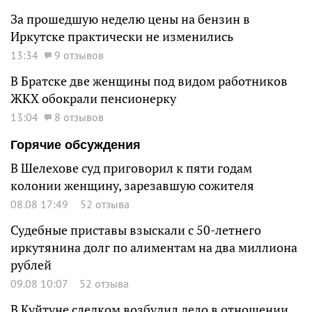
За прошедшую неделю цены на бензин в
Иркутске практически не изменились
13:34
9 отзывов
В Братске две женщины под видом работников
ЖКХ обокрали пенсионерку
13:04
8 отзывов
Горячие обсуждения
В Шелехове суд приговорил к пяти годам
колонии женщину, зарезавшую сожителя
08.08 17:49
52 отзыва
Судебные приставы взыскали с 50-летнего
иркутянина долг по алиментам на два миллиона
рублей
09.08 10:07
52 отзыва
В Куйтуне следком возбудил дело в отношении