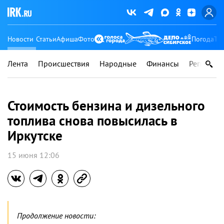
Новости
Статьи
Афиша
Фото
Погода
Ту
Лента
Происшествия
Народные
Финансы
Регионы
Стоимость бензина и дизельного
топлива снова повысилась в
Иркутске
15 июня 12:06
Продолжение новости: