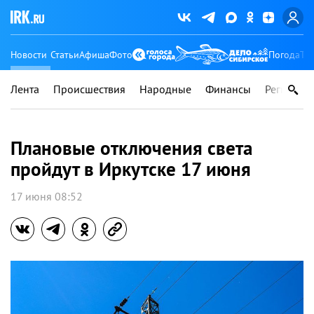
Новости
Статьи
Афиша
Фото
Погода
Ту
Лента
Происшествия
Народные
Финансы
Регионы
Плановые отключения света
пройдут в Иркутске 17 июня
17 июня 08:52