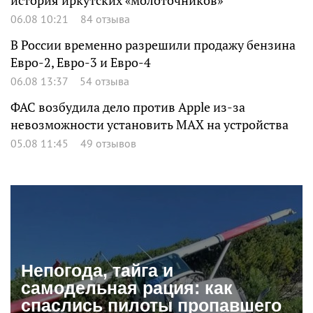
история иркутских «молоточников»
06.08 10:21
84 отзыва
В России временно разрешили продажу бензина
Евро-2, Евро-3 и Евро-4
06.08 13:37
54 отзыва
ФАС возбудила дело против Apple из-за
невозможности установить MAX на устройства
05.08 11:45
49 отзывов
Непогода, тайга и
самодельная рация: как
спаслись пилоты пропавшего