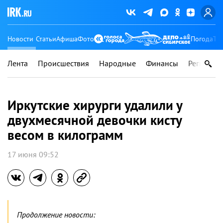
Новости
Статьи
Афиша
Фото
Погода
Ту
Лента
Происшествия
Народные
Финансы
Регионы
Иркутские хирурги удалили у
двухмесячной девочки кисту
весом в килограмм
17 июня 09:52
Продолжение новости: