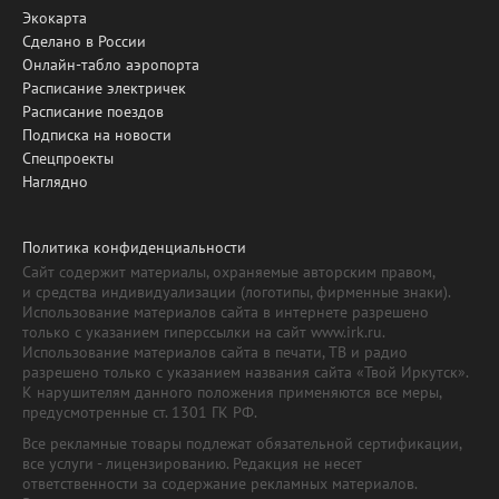
Экокарта
Сделано в России
Онлайн-табло аэропорта
Расписание электричек
Расписание поездов
Подписка на новости
Спецпроекты
Наглядно
Политика конфиденциальности
Сайт содержит материалы, охраняемые авторским правом,
и средства индивидуализации (логотипы, фирменные знаки).
Использование материалов сайта в интернете разрешено
только с указанием гиперссылки на сайт www.irk.ru.
Использование материалов сайта в печати, ТВ и радио
разрешено только с указанием названия сайта «Твой Иркутск».
К нарушителям данного положения применяются все меры,
предусмотренные ст. 1301 ГК РФ.
Все рекламные товары подлежат обязательной сертификации,
все услуги - лицензированию. Редакция не несет
ответственности за содержание рекламных материалов.